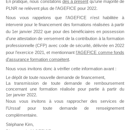
En pratique, nous constatons
dès à présent
qu’une majorité de
il y a un mois
PLNR ne relèvent plus de l’AGEFICE pour 2022.
Nous vous rappelons que l’AGEFICE n’est habilitée à
intervenir pour le financement des formations réalisées à partir
du 1er janvier 2022 que pour des bénéficiaires en possession
d’une attestation de versement de la contribution à la formation
professionnelle (CFP) avec code de sécurité, délivrée en 2022
Ce groupe est destiné aux Organismes de
pour l’exercice 2021, et mentionnant
l’AGEFICE comme fonds
Formation qui souhaitent répondre à l’Appel à
d’assurance formation compétent
.
Propositions Mallette du Dirigeant.
Nous vous invitons donc à vérifier cette information avant :
Ce groupe propose un forum dédié au support
Le dépôt de toute nouvelle demande de financement,
sur lequel il est possible de laisser un message
La transmission de toute demande de remboursement
ou poser une question.
concernant une formation réalisée pour partie à partir du
1er janvier 2022.
NB : Il est nécessaire d’être
inscrit(e)
pour
Nous vous invitons à vous rapprocher des services de
pouvoir rejoindre ce groupe
l’Urssaf pour toute demande de renseignement
complémentaire.
Stéphane Kirn,