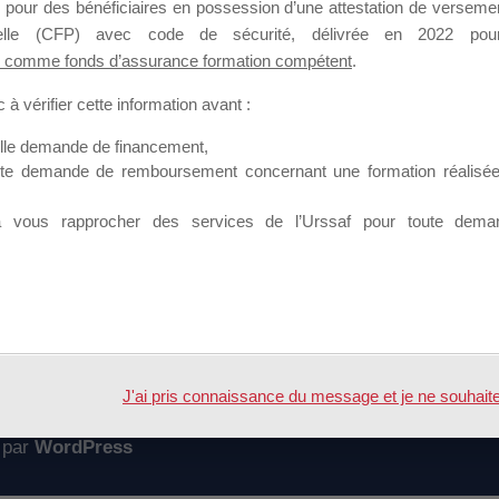
 pour des bénéficiaires en possession d’une attestation de versement
mation qui souhaitent répondre à l’Appel à Propositions Mallette du 
nnelle (CFP) avec code de sécurité, délivrée en 2022 pour
 comme fonds d’assurance formation compétent
.
 sur lequel il est possible de laisser un message ou poser une quest
à vérifier cette information avant :
ouvoir rejoindre ce groupe
elle demande de financement,
ute demande de remboursement concernant une formation réalisée p
à vous rapprocher des services de l’Urssaf pour toute dema
Accueil
Forum
dépôt
J'ai pris connaissance du message et je ne souhaite pl
 par
WordPress