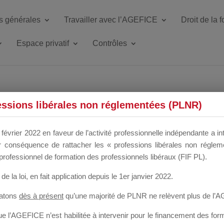
s générales
Travailler avec l’AGEFICE
Droit de la 
Espace privatif
Contrôles
ETTE DU DIR
essions libérales non réglementées (PLNR)
février 2022 en faveur de l’activité professionnelle indépendante a in
our conséquence de rattacher les « professions libérales non régl
 a un mois
professionnel de formation des professionnels libéraux (FIF PL).
de la loi
, en fait application depuis le 1er janvier 2022.
tatons
dès à présent
qu’une majorité de PLNR ne relèvent plus de l’
 l’AGEFICE n’est habilitée à intervenir pour le financement des forma