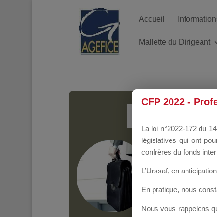
Accueil
Information
Mallette du Dirigeant
MALL
CFP 2022 - Prof
La loi n°2022-172 du 14 
législatives qui ont p
Groupe Public
il y
confrères du fonds inter
L’Urssaf,
en anticipation 
En pratique, nous cons
Nous vous rappelons que