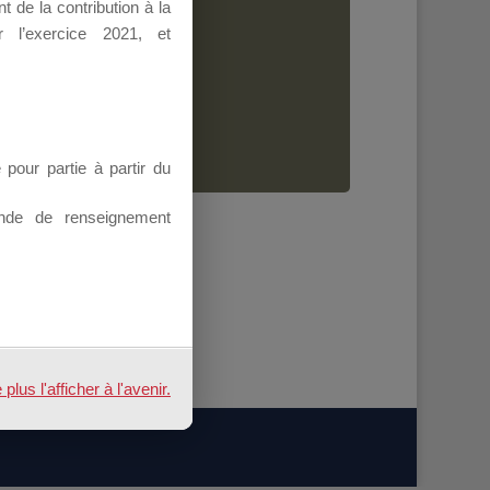
 de la contribution à la
Dirigeant.
 l’exercice 2021, et
ion.
our partie à partir du
nde de renseignement
us l'afficher à l'avenir.