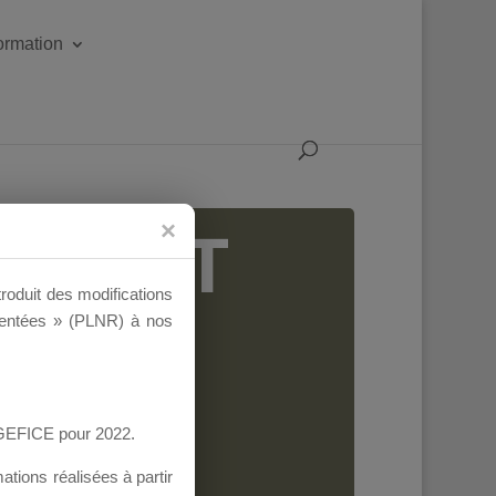
formation
IGEANT
troduit des modifications
ementées » (PLNR) à nos
AGEFICE pour 2022.
tions réalisées à partir