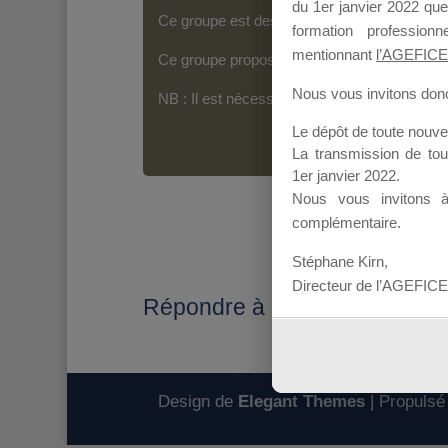
du 1er janvier 2022 que
Ce groupe est destiné aux Organismes de For
formation professio
mentionnant
l’AGEFICE
Ce groupe propose un forum dédié au support
Nous vous invitons donc 
NB : Il est nécessaire d’être
inscrit(e)
pour p
Le dépôt de toute nouv
La transmission de to
1er janvier 2022.
Nous vous invitons 
complémentaire.
Stéphane Kirn,
Directeur de l’AGEFICE
Répondre à : lien et date de 
Design de
Elegant Themes
| Propulsé