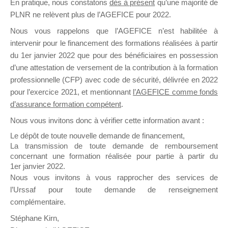
En pratique, nous constatons
dès à présent
qu’une majorité de
il y a un mois
PLNR ne relèvent plus de l’AGEFICE pour 2022.
Nous vous rappelons que l’AGEFICE n’est habilitée à
intervenir pour le financement des formations réalisées à partir
du 1er janvier 2022 que pour des bénéficiaires en possession
d’une attestation de versement de la contribution à la formation
professionnelle (CFP) avec code de sécurité, délivrée en 2022
Ce groupe est destiné aux Organismes de
pour l’exercice 2021, et mentionnant
l’AGEFICE comme fonds
Formation qui souhaitent répondre à l’Appel à
d’assurance formation compétent
.
Propositions Mallette du Dirigeant.
Nous vous invitons donc à vérifier cette information avant :
Ce groupe propose un forum dédié au support
Le dépôt de toute nouvelle demande de financement,
sur lequel il est possible de laisser un message
La transmission de toute demande de remboursement
ou poser une question.
concernant une formation réalisée pour partie à partir du
1er janvier 2022.
NB : Il est nécessaire d’être
inscrit(e)
pour
Nous vous invitons à vous rapprocher des services de
pouvoir rejoindre ce groupe
l’Urssaf pour toute demande de renseignement
complémentaire.
Stéphane Kirn,