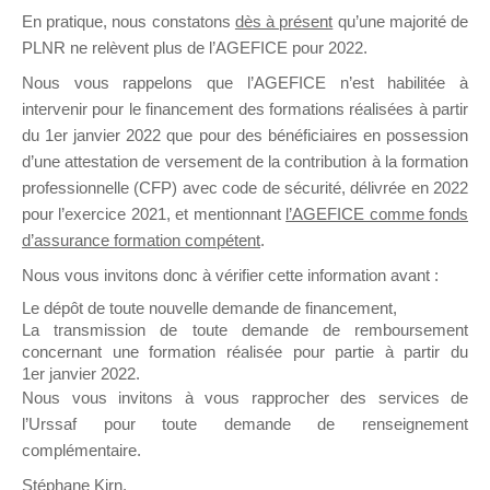
En pratique, nous constatons
dès à présent
qu’une majorité de
il y a un mois
PLNR ne relèvent plus de l’AGEFICE pour 2022.
Nous vous rappelons que l’AGEFICE n’est habilitée à
intervenir pour le financement des formations réalisées à partir
du 1er janvier 2022 que pour des bénéficiaires en possession
d’une attestation de versement de la contribution à la formation
Ce groupe est destiné aux Organismes de
professionnelle (CFP) avec code de sécurité, délivrée en 2022
Formation qui souhaitent répondre à l’Appel à
pour l’exercice 2021, et mentionnant
l’AGEFICE comme fonds
Propositions Mallette du Dirigeant.
d’assurance formation compétent
.
Nous vous invitons donc à vérifier cette information avant :
Ce groupe propose un forum dédié au support
sur lequel il est possible de laisser un message
Le dépôt de toute nouvelle demande de financement,
ou poser une question.
La transmission de toute demande de remboursement
concernant une formation réalisée pour partie à partir du
NB : Il est nécessaire d’être
inscrit(e)
pour
1er janvier 2022.
pouvoir rejoindre ce groupe
Nous vous invitons à vous rapprocher des services de
l’Urssaf pour toute demande de renseignement
complémentaire.
Stéphane Kirn,