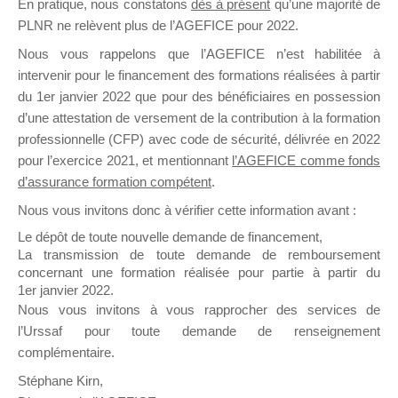
En pratique, nous constatons
dès à présent
qu’une majorité de
il y a un mois
PLNR ne relèvent plus de l’AGEFICE pour 2022.
Nous vous rappelons que l’AGEFICE n’est habilitée à
intervenir pour le financement des formations réalisées à partir
du 1er janvier 2022 que pour des bénéficiaires en possession
d’une attestation de versement de la contribution à la formation
professionnelle (CFP) avec code de sécurité, délivrée en 2022
Ce groupe est destiné aux Organismes de
pour l’exercice 2021, et mentionnant
l’AGEFICE comme fonds
Formation qui souhaitent répondre à l’Appel à
d’assurance formation compétent
.
Propositions Mallette du Dirigeant.
Nous vous invitons donc à vérifier cette information avant :
Ce groupe propose un forum dédié au support
Le dépôt de toute nouvelle demande de financement,
sur lequel il est possible de laisser un message
La transmission de toute demande de remboursement
ou poser une question.
concernant une formation réalisée pour partie à partir du
1er janvier 2022.
NB : Il est nécessaire d’être
inscrit(e)
pour
Nous vous invitons à vous rapprocher des services de
pouvoir rejoindre ce groupe
l’Urssaf pour toute demande de renseignement
complémentaire.
Stéphane Kirn,