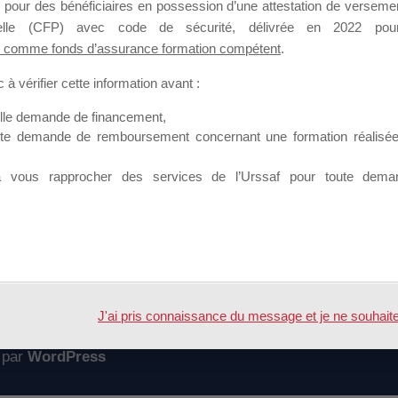
 pour des bénéficiaires en possession d’une attestation de versement
mation qui souhaitent répondre à l’Appel à Propositions Mallette du 
nnelle (CFP) avec code de sécurité, délivrée en 2022 pour
 comme fonds d’assurance formation compétent
.
 sur lequel il est possible de laisser un message ou poser une quest
à vérifier cette information avant :
ouvoir rejoindre ce groupe
elle demande de financement,
ute demande de remboursement concernant une formation réalisée p
à vous rapprocher des services de l’Urssaf pour toute dema
Accueil
Forum
ature pour répondre à la MDD
J'ai pris connaissance du message et je ne souhaite pl
 par
WordPress