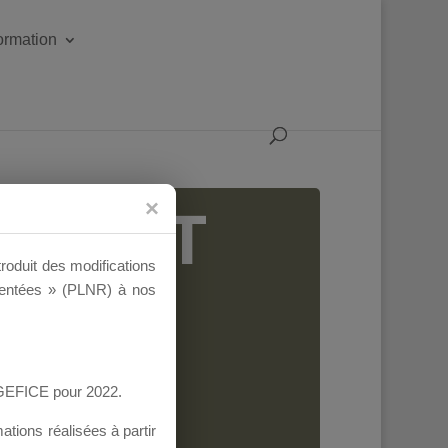
formation
IGEANT
troduit des modifications
ementées » (PLNR) à nos
AGEFICE pour 2022.
tions réalisées à partir