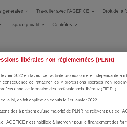
s générales
Travailler avec l’AGEFICE
Droit de la 
Espace privatif
Contrôles
ETTE DU DIR
essions libérales non réglementées (PLNR)
février 2022 en faveur de l’activité professionnelle indépendante a in
our conséquence de rattacher les « professions libérales non régl
 a un mois
professionnel de formation des professionnels libéraux (FIF PL).
de la loi
, en fait application depuis le 1er janvier 2022.
tatons
dès à présent
qu’une majorité de PLNR ne relèvent plus de l’
 l’AGEFICE n’est habilitée à intervenir pour le financement des forma