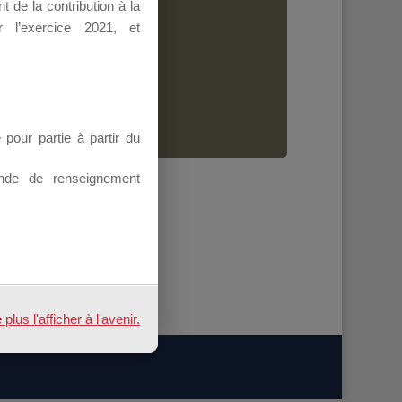
 de la contribution à la
Dirigeant.
 l’exercice 2021, et
ion.
our partie à partir du
nde de renseignement
us l'afficher à l'avenir.