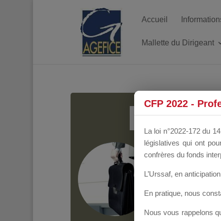
Accueil
Information
Mallette du Dirigeant
MALL
CFP 2022 - Prof
La loi n°2022-172 du 14 
législatives qui ont p
Groupe Public
il y
confrères du fonds inter
L’Urssaf,
en anticipation 
En pratique, nous cons
Nous vous rappelons que