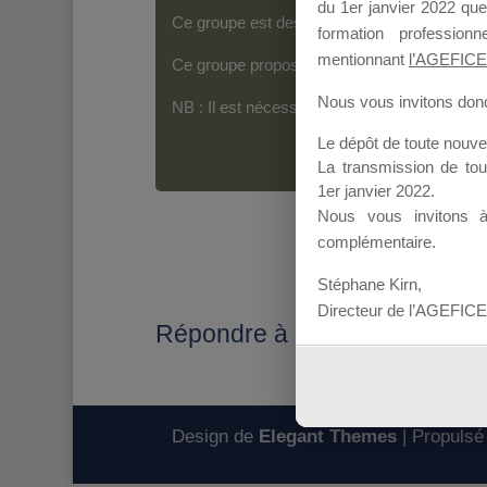
du 1er janvier 2022 que
Ce groupe est destiné aux Organismes de For
formation professio
mentionnant
l’AGEFICE
Ce groupe propose un forum dédié au support
Nous vous invitons donc 
NB : Il est nécessaire d’être
inscrit(e)
pour p
Le dépôt de toute nouv
La transmission de to
1er janvier 2022.
Nous vous invitons 
complémentaire.
Stéphane Kirn,
Directeur de l’AGEFICE
Répondre à : Poser sa candi
Design de
Elegant Themes
| Propulsé