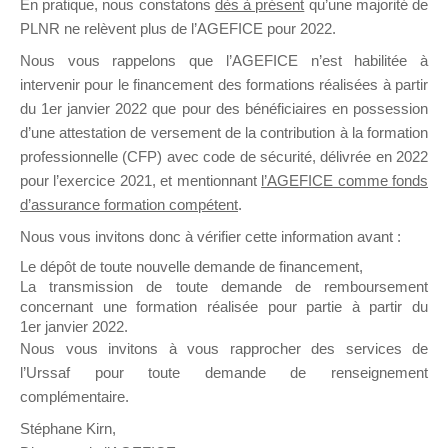
En pratique, nous constatons
dès à présent
qu’une majorité de
il y a un mois
PLNR ne relèvent plus de l’AGEFICE pour 2022.
Nous vous rappelons que l’AGEFICE n’est habilitée à
intervenir pour le financement des formations réalisées à partir
du 1er janvier 2022 que pour des bénéficiaires en possession
d’une attestation de versement de la contribution à la formation
professionnelle (CFP) avec code de sécurité, délivrée en 2022
Ce groupe est destiné aux Organismes de
pour l’exercice 2021, et mentionnant
l’AGEFICE comme fonds
Formation qui souhaitent répondre à l’Appel à
d’assurance formation compétent
.
Propositions Mallette du Dirigeant.
Nous vous invitons donc à vérifier cette information avant :
Ce groupe propose un forum dédié au support
Le dépôt de toute nouvelle demande de financement,
sur lequel il est possible de laisser un message
La transmission de toute demande de remboursement
ou poser une question.
concernant une formation réalisée pour partie à partir du
1er janvier 2022.
NB : Il est nécessaire d’être
inscrit(e)
pour
Nous vous invitons à vous rapprocher des services de
pouvoir rejoindre ce groupe
l’Urssaf pour toute demande de renseignement
complémentaire.
Stéphane Kirn,