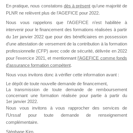
En pratique, nous constatons
dès à présent
qu’une majorité de
il y a un mois
PLNR ne relèvent plus de l’AGEFICE pour 2022.
Nous vous rappelons que l’AGEFICE n’est habilitée à
intervenir pour le financement des formations réalisées à partir
du 1er janvier 2022 que pour des bénéficiaires en possession
d’une attestation de versement de la contribution à la formation
Ce groupe est destiné aux Organismes de
professionnelle (CFP) avec code de sécurité, délivrée en 2022
Formation qui souhaitent répondre à l’Appel à
pour l’exercice 2021, et mentionnant
l’AGEFICE comme fonds
Propositions Mallette du Dirigeant.
d’assurance formation compétent
.
Nous vous invitons donc à vérifier cette information avant :
Ce groupe propose un forum dédié au support
sur lequel il est possible de laisser un message
Le dépôt de toute nouvelle demande de financement,
ou poser une question.
La transmission de toute demande de remboursement
concernant une formation réalisée pour partie à partir du
NB : Il est nécessaire d’être
inscrit(e)
pour
1er janvier 2022.
pouvoir rejoindre ce groupe
Nous vous invitons à vous rapprocher des services de
l’Urssaf pour toute demande de renseignement
complémentaire.
Stéphane Kirn,