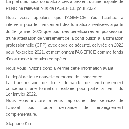
En pratique, nous constatons
dès à présent
qu’une majorité de
il y a un mois
PLNR ne relèvent plus de l’AGEFICE pour 2022.
Nous vous rappelons que l’AGEFICE n’est habilitée à
intervenir pour le financement des formations réalisées à partir
du 1er janvier 2022 que pour des bénéficiaires en possession
d’une attestation de versement de la contribution à la formation
professionnelle (CFP) avec code de sécurité, délivrée en 2022
Ce groupe est destiné aux Organismes de
pour l’exercice 2021, et mentionnant
l’AGEFICE comme fonds
Formation qui souhaitent répondre à l’Appel à
d’assurance formation compétent
.
Propositions Mallette du Dirigeant.
Nous vous invitons donc à vérifier cette information avant :
Ce groupe propose un forum dédié au support
Le dépôt de toute nouvelle demande de financement,
sur lequel il est possible de laisser un message
La transmission de toute demande de remboursement
ou poser une question.
concernant une formation réalisée pour partie à partir du
1er janvier 2022.
NB : Il est nécessaire d’être
inscrit(e)
pour
Nous vous invitons à vous rapprocher des services de
pouvoir rejoindre ce groupe
l’Urssaf pour toute demande de renseignement
complémentaire.
Stéphane Kirn,