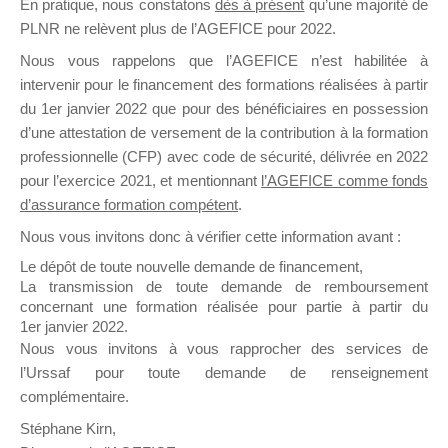
En pratique, nous constatons
dès à présent
qu’une majorité de
il y a un mois
PLNR ne relèvent plus de l’AGEFICE pour 2022.
Nous vous rappelons que l’AGEFICE n’est habilitée à
intervenir pour le financement des formations réalisées à partir
du 1er janvier 2022 que pour des bénéficiaires en possession
d’une attestation de versement de la contribution à la formation
professionnelle (CFP) avec code de sécurité, délivrée en 2022
Ce groupe est destiné aux Organismes de
pour l’exercice 2021, et mentionnant
l’AGEFICE comme fonds
Formation qui souhaitent répondre à l’Appel à
d’assurance formation compétent
.
Propositions Mallette du Dirigeant.
Nous vous invitons donc à vérifier cette information avant :
Ce groupe propose un forum dédié au support
Le dépôt de toute nouvelle demande de financement,
sur lequel il est possible de laisser un message
La transmission de toute demande de remboursement
ou poser une question.
concernant une formation réalisée pour partie à partir du
1er janvier 2022.
NB : Il est nécessaire d’être
inscrit(e)
pour
Nous vous invitons à vous rapprocher des services de
pouvoir rejoindre ce groupe
l’Urssaf pour toute demande de renseignement
complémentaire.
Stéphane Kirn,