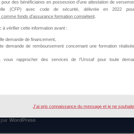
 pour des bénéficiaires en possession d’une attestation de versement
mation qui souhaitent répondre à l’Appel à Propositions Mallette du 
nnelle (CFP) avec code de sécurité, délivrée en 2022 pour
 comme fonds d’assurance formation compétent
.
 sur lequel il est possible de laisser un message ou poser une quest
à vérifier cette information avant :
ouvoir rejoindre ce groupe
elle demande de financement,
ute demande de remboursement concernant une formation réalisée p
à vous rapprocher des services de l’Urssaf pour toute dema
Accueil
Forum
J'ai pris connaissance du message et je ne souhaite pl
 par
WordPress