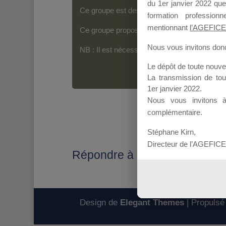
du 1er janvier 2022 que
Ce groupe est destiné aux Organismes de For
formation professio
mentionnant
l’AGEFICE
Ce groupe propose un forum dédié au support
Nous vous invitons donc 
NB : Il est nécessaire d’être
inscrit(e)
pour p
Le dépôt de toute nouv
La transmission de to
1er janvier 2022.
Nous vous invitons 
complémentaire.
Stéphane Kirn,
Directeur de l’AGEFICE
Répondre à : Mise à jour
Design de
Elegant Themes
| Propulsé