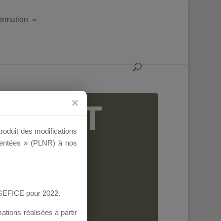
formation
IGEANT
troduit des modifications
ementées » (PLNR) à nos
AGEFICE pour 2022.
tions réalisées à partir