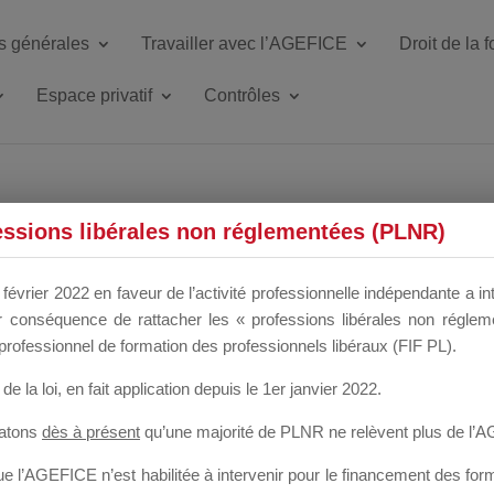
s générales
Travailler avec l’AGEFICE
Droit de la 
Espace privatif
Contrôles
ETTE DU DIR
essions libérales non réglementées (PLNR)
février 2022 en faveur de l’activité professionnelle indépendante a in
our conséquence de rattacher les « professions libérales non régl
 a un mois
professionnel de formation des professionnels libéraux (FIF PL).
de la loi
, en fait application depuis le 1er janvier 2022.
tatons
dès à présent
qu’une majorité de PLNR ne relèvent plus de l’
 l’AGEFICE n’est habilitée à intervenir pour le financement des forma