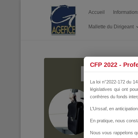
Accueil
Information
Mallette du Dirigeant
MALL
CFP 2022 - Prof
La loi n°2022-172 du 14 
législatives qui ont p
Groupe Public
il y
confrères du fonds inter
L’Urssaf,
en anticipation 
En pratique, nous cons
Nous vous rappelons que