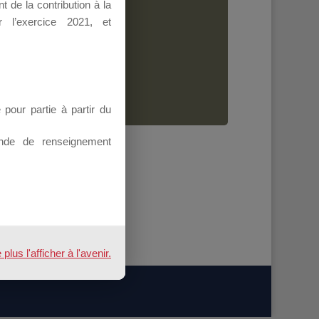
 de la contribution à la
Dirigeant.
 l’exercice 2021, et
ion.
our partie à partir du
nde de renseignement
us l'afficher à l'avenir.