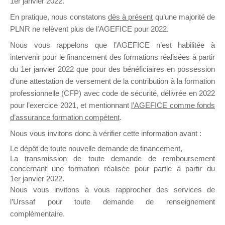
1er janvier 2022.
il y a un mois
En pratique, nous constatons
dès à présent
qu’une majorité de
PLNR ne relèvent plus de l’AGEFICE pour 2022.
Nous vous rappelons que l’AGEFICE n’est habilitée à
intervenir pour le financement des formations réalisées à partir
du 1er janvier 2022 que pour des bénéficiaires en possession
d’une attestation de versement de la contribution à la formation
Ce groupe est destiné aux Organismes de
professionnelle (CFP) avec code de sécurité, délivrée en 2022
Formation qui souhaitent répondre à l’Appel à
pour l’exercice 2021, et mentionnant
l’AGEFICE comme fonds
Propositions Mallette du Dirigeant.
d’assurance formation compétent
.
Ce groupe propose un forum dédié au support
Nous vous invitons donc à vérifier cette information avant :
sur lequel il est possible de laisser un message
Le dépôt de toute nouvelle demande de financement,
ou poser une question.
La transmission de toute demande de remboursement
concernant une formation réalisée pour partie à partir du
NB : Il est nécessaire d’être
inscrit(e)
pour
1er janvier 2022.
pouvoir rejoindre ce groupe
Nous vous invitons à vous rapprocher des services de
l’Urssaf pour toute demande de renseignement
complémentaire.