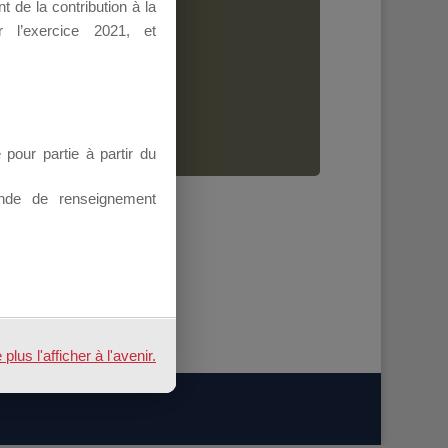
 de la contribution à la
Dirigeant.
 l’exercice 2021, et
ion.
our partie à partir du
nde de renseignement
us l'afficher à l'avenir.