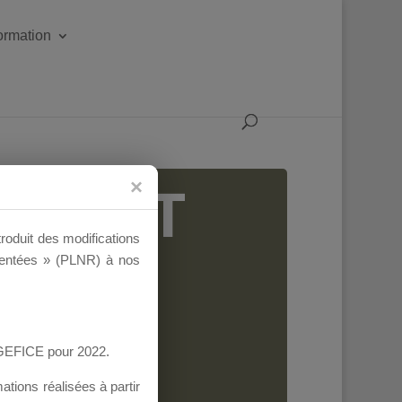
formation
IGEANT
troduit des modifications
ementées » (PLNR) à nos
AGEFICE pour 2022.
tions réalisées à partir