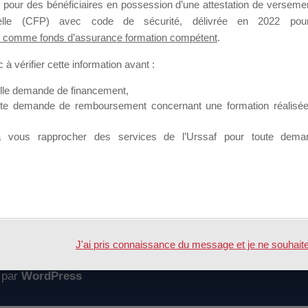
 pour des bénéficiaires en possession d’une attestation de versement
mation qui souhaitent répondre à l’Appel à Propositions Mallette du 
nnelle (CFP) avec code de sécurité, délivrée en 2022 pour
 comme fonds d’assurance formation compétent
.
 sur lequel il est possible de laisser un message ou poser une quest
à vérifier cette information avant :
ouvoir rejoindre ce groupe
elle demande de financement,
ute demande de remboursement concernant une formation réalisée p
à vous rapprocher des services de l’Urssaf pour toute dema
Accueil
Forum
J'ai pris connaissance du message et je ne souhaite pl
 par
WordPress