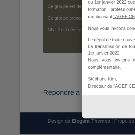
du 1er janvier 2022 que
Ce groupe est destiné aux Organismes de For
formation professio
mentionnant
l’AGEFICE
Ce groupe propose un forum dédié au support
Nous vous invitons donc 
NB : Il est nécessaire d’être
inscrit(e)
pour p
Le dépôt de toute nouv
La transmission de to
1er janvier 2022.
Nous vous invitons 
complémentaire.
Stéphane Kirn,
Directeur de l’AGEFICE
Répondre à : territorialité
Design de
Elegant Themes
| Propulsé