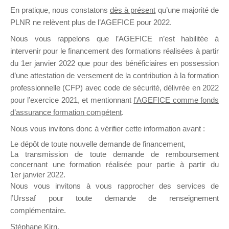
En pratique, nous constatons
dès à présent
qu’une majorité de
il y a un mois
PLNR ne relèvent plus de l’AGEFICE pour 2022.
Nous vous rappelons que l’AGEFICE n’est habilitée à
intervenir pour le financement des formations réalisées à partir
du 1er janvier 2022 que pour des bénéficiaires en possession
d’une attestation de versement de la contribution à la formation
Ce groupe est destiné aux Organismes de
professionnelle (CFP) avec code de sécurité, délivrée en 2022
Formation qui souhaitent répondre à l’Appel à
pour l’exercice 2021, et mentionnant
l’AGEFICE comme fonds
Propositions Mallette du Dirigeant.
d’assurance formation compétent
.
Nous vous invitons donc à vérifier cette information avant :
Ce groupe propose un forum dédié au support
sur lequel il est possible de laisser un message
Le dépôt de toute nouvelle demande de financement,
ou poser une question.
La transmission de toute demande de remboursement
concernant une formation réalisée pour partie à partir du
NB : Il est nécessaire d’être
inscrit(e)
pour
1er janvier 2022.
pouvoir rejoindre ce groupe
Nous vous invitons à vous rapprocher des services de
l’Urssaf pour toute demande de renseignement
complémentaire.
Stéphane Kirn,