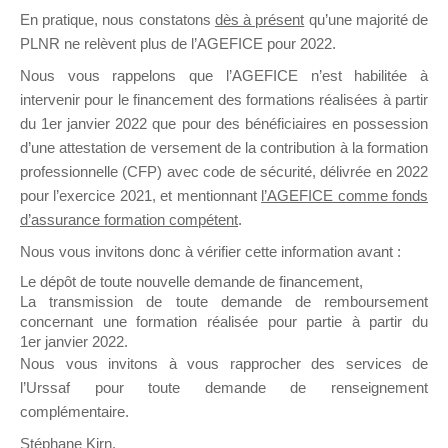
En pratique, nous constatons
dès à présent
qu’une majorité de
il y a un mois
PLNR ne relèvent plus de l’AGEFICE pour 2022.
Nous vous rappelons que l’AGEFICE n’est habilitée à
intervenir pour le financement des formations réalisées à partir
du 1er janvier 2022 que pour des bénéficiaires en possession
d’une attestation de versement de la contribution à la formation
Ce groupe est destiné aux Organismes de
professionnelle (CFP) avec code de sécurité, délivrée en 2022
Formation qui souhaitent répondre à l’Appel à
pour l’exercice 2021, et mentionnant
l’AGEFICE comme fonds
Propositions Mallette du Dirigeant.
d’assurance formation compétent
.
Nous vous invitons donc à vérifier cette information avant :
Ce groupe propose un forum dédié au support
sur lequel il est possible de laisser un message
Le dépôt de toute nouvelle demande de financement,
ou poser une question.
La transmission de toute demande de remboursement
concernant une formation réalisée pour partie à partir du
NB : Il est nécessaire d’être
inscrit(e)
pour
1er janvier 2022.
pouvoir rejoindre ce groupe
Nous vous invitons à vous rapprocher des services de
l’Urssaf pour toute demande de renseignement
complémentaire.
Stéphane Kirn,