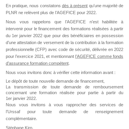
En pratique, nous constatons
dès à présent
qu’une majorité de
il y a un mois
PLNR ne relèvent plus de l’AGEFICE pour 2022.
Nous vous rappelons que l’AGEFICE n’est habilitée à
intervenir pour le financement des formations réalisées à partir
du 1er janvier 2022 que pour des bénéficiaires en possession
d’une attestation de versement de la contribution à la formation
Ce groupe est destiné aux Organismes de
professionnelle (CFP) avec code de sécurité, délivrée en 2022
Formation qui souhaitent répondre à l’Appel à
pour l’exercice 2021, et mentionnant
l’AGEFICE comme fonds
Propositions Mallette du Dirigeant.
d’assurance formation compétent
.
Nous vous invitons donc à vérifier cette information avant :
Ce groupe propose un forum dédié au support
sur lequel il est possible de laisser un message
Le dépôt de toute nouvelle demande de financement,
ou poser une question.
La transmission de toute demande de remboursement
concernant une formation réalisée pour partie à partir du
NB : Il est nécessaire d’être
inscrit(e)
pour
1er janvier 2022.
pouvoir rejoindre ce groupe
Nous vous invitons à vous rapprocher des services de
l’Urssaf pour toute demande de renseignement
complémentaire.
Stéphane Kirn,