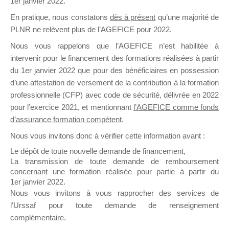
1er janvier 2022.
il y a un mois
En pratique, nous constatons
dès à présent
qu’une majorité de
PLNR ne relèvent plus de l’AGEFICE pour 2022.
Nous vous rappelons que l’AGEFICE n’est habilitée à
intervenir pour le financement des formations réalisées à partir
du 1er janvier 2022 que pour des bénéficiaires en possession
d’une attestation de versement de la contribution à la formation
Ce groupe est destiné aux Organismes de
professionnelle (CFP) avec code de sécurité, délivrée en 2022
Formation qui souhaitent répondre à l’Appel à
pour l’exercice 2021, et mentionnant
l’AGEFICE comme fonds
Propositions Mallette du Dirigeant.
d’assurance formation compétent
.
Ce groupe propose un forum dédié au support
Nous vous invitons donc à vérifier cette information avant :
sur lequel il est possible de laisser un message
Le dépôt de toute nouvelle demande de financement,
ou poser une question.
La transmission de toute demande de remboursement
concernant une formation réalisée pour partie à partir du
NB : Il est nécessaire d’être
inscrit(e)
pour
1er janvier 2022.
pouvoir rejoindre ce groupe
Nous vous invitons à vous rapprocher des services de
l’Urssaf pour toute demande de renseignement
complémentaire.