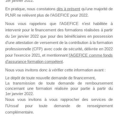
1er janvier 2022.
il y a un mois
En pratique, nous constatons
dès à présent
qu’une majorité de
PLNR ne relèvent plus de l’AGEFICE pour 2022.
Nous vous rappelons que l’AGEFICE n’est habilitée à
intervenir pour le financement des formations réalisées à partir
du 1er janvier 2022 que pour des bénéficiaires en possession
d’une attestation de versement de la contribution à la formation
Ce groupe est destiné aux Organismes de
professionnelle (CFP) avec code de sécurité, délivrée en 2022
Formation qui souhaitent répondre à l’Appel à
pour l’exercice 2021, et mentionnant
l’AGEFICE comme fonds
Propositions Mallette du Dirigeant.
d’assurance formation compétent
.
Ce groupe propose un forum dédié au support
Nous vous invitons donc à vérifier cette information avant :
sur lequel il est possible de laisser un message
Le dépôt de toute nouvelle demande de financement,
ou poser une question.
La transmission de toute demande de remboursement
concernant une formation réalisée pour partie à partir du
NB : Il est nécessaire d’être
inscrit(e)
pour
1er janvier 2022.
pouvoir rejoindre ce groupe
Nous vous invitons à vous rapprocher des services de
l’Urssaf pour toute demande de renseignement
complémentaire.