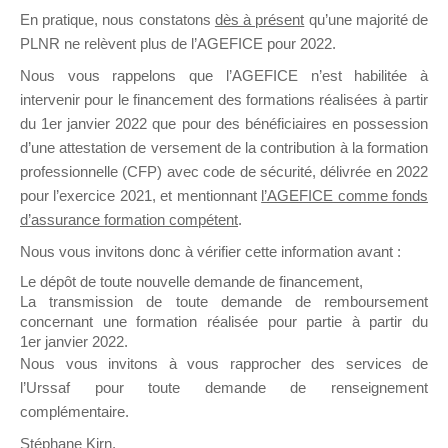
En pratique, nous constatons
dès à présent
qu’une majorité de
il y a un mois
PLNR ne relèvent plus de l’AGEFICE pour 2022.
Nous vous rappelons que l’AGEFICE n’est habilitée à
intervenir pour le financement des formations réalisées à partir
du 1er janvier 2022 que pour des bénéficiaires en possession
d’une attestation de versement de la contribution à la formation
Ce groupe est destiné aux Organismes de
professionnelle (CFP) avec code de sécurité, délivrée en 2022
Formation qui souhaitent répondre à l’Appel à
pour l’exercice 2021, et mentionnant
l’AGEFICE comme fonds
Propositions Mallette du Dirigeant.
d’assurance formation compétent
.
Nous vous invitons donc à vérifier cette information avant :
Ce groupe propose un forum dédié au support
sur lequel il est possible de laisser un message
Le dépôt de toute nouvelle demande de financement,
ou poser une question.
La transmission de toute demande de remboursement
concernant une formation réalisée pour partie à partir du
NB : Il est nécessaire d’être
inscrit(e)
pour
1er janvier 2022.
pouvoir rejoindre ce groupe
Nous vous invitons à vous rapprocher des services de
l’Urssaf pour toute demande de renseignement
complémentaire.
Stéphane Kirn,