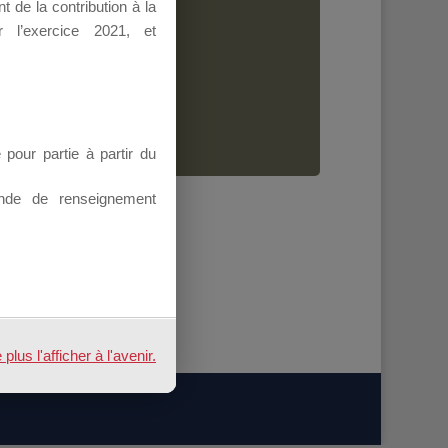
 de la contribution à la
Dirigeant.
 l’exercice 2021, et
ion.
our partie à partir du
nde de renseignement
us l'afficher à l'avenir.