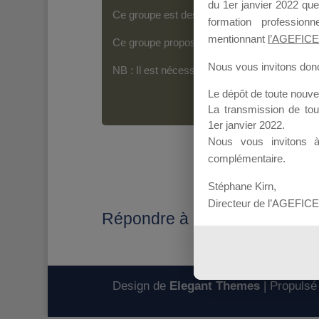
du 1er janvier 2022 que
Ce groupe est destiné aux Organismes de For
formation professio
mentionnant
l’AGEFICE
Ce groupe propose un forum dédié au support
Nous vous invitons donc 
NB : Il est nécessaire d’être
inscrit(e)
pour p
Le dépôt de toute nouv
La transmission de to
1er janvier 2022.
Nous vous invitons 
complémentaire.
Stéphane Kirn,
Directeur de l’AGEFICE
Répondre à : Mallette du Diri
Design de
Elegant Themes
| Propulsé