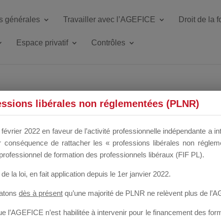
s générales
Travailler avec l’AGEFICE
Droit de la 
Espace privatif
Contrôles
ETTE DU DIR
essions libérales non réglementées (PLNR)
février 2022 en faveur de l’activité professionnelle indépendante a in
our conséquence de rattacher les « professions libérales non régl
 a un mois
professionnel de formation des professionnels libéraux (FIF PL).
de la loi
, en fait application depuis le 1er janvier 2022.
tatons
dès à présent
qu’une majorité de PLNR ne relèvent plus de l’
 l’AGEFICE n’est habilitée à intervenir pour le financement des forma