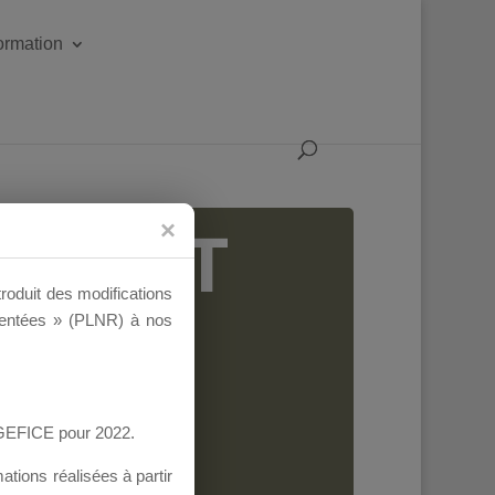
formation
IGEANT
troduit des modifications
ementées » (PLNR) à nos
AGEFICE pour 2022.
tions réalisées à partir