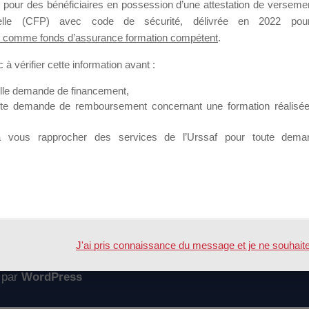
 pour des bénéficiaires en possession d’une attestation de versement
mation qui souhaitent répondre à l’Appel à Propositions Mallette du 
nnelle (CFP) avec code de sécurité, délivrée en 2022 pour
 comme fonds d’assurance formation compétent
.
 sur lequel il est possible de laisser un message ou poser une quest
à vérifier cette information avant :
ouvoir rejoindre ce groupe
elle demande de financement,
ute demande de remboursement concernant une formation réalisée p
à vous rapprocher des services de l’Urssaf pour toute dema
Accueil
Forum
geant 2019
J'ai pris connaissance du message et je ne souhaite pl
 par
WordPress