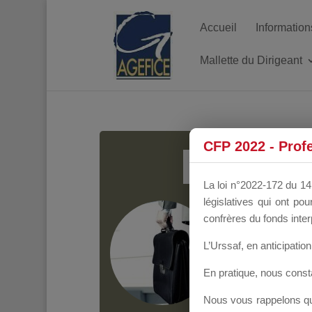
Accueil
Information
Mallette du Dirigeant
MALL
CFP 2022 - Prof
La loi n°2022-172 du 14 
législatives qui ont p
Groupe Public
il y
confrères du fonds inter
L’Urssaf,
en anticipation 
En pratique, nous cons
Nous vous rappelons que