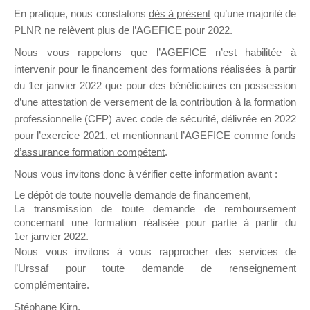
En pratique, nous constatons
dès à présent
qu’une majorité de
il y a un mois
PLNR ne relèvent plus de l’AGEFICE pour 2022.
Nous vous rappelons que l’AGEFICE n’est habilitée à
intervenir pour le financement des formations réalisées à partir
du 1er janvier 2022 que pour des bénéficiaires en possession
d’une attestation de versement de la contribution à la formation
Ce groupe est destiné aux Organismes de
professionnelle (CFP) avec code de sécurité, délivrée en 2022
Formation qui souhaitent répondre à l’Appel à
pour l’exercice 2021, et mentionnant
l’AGEFICE comme fonds
Propositions Mallette du Dirigeant.
d’assurance formation compétent
.
Nous vous invitons donc à vérifier cette information avant :
Ce groupe propose un forum dédié au support
sur lequel il est possible de laisser un message
Le dépôt de toute nouvelle demande de financement,
ou poser une question.
La transmission de toute demande de remboursement
concernant une formation réalisée pour partie à partir du
NB : Il est nécessaire d’être
inscrit(e)
pour
1er janvier 2022.
pouvoir rejoindre ce groupe
Nous vous invitons à vous rapprocher des services de
l’Urssaf pour toute demande de renseignement
complémentaire.
Stéphane Kirn,