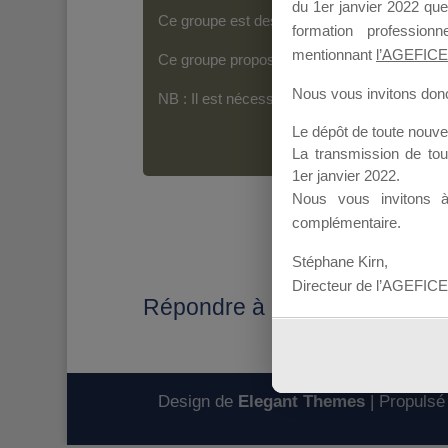
du 1er janvier 2022 que
Ce groupe est destiné aux Organismes de For
formation professio
mentionnant
l’AGEFICE
Ce groupe propose un forum dédié au support
Nous vous invitons donc 
NB : Il est nécessaire d’être
inscrit(e)
pour p
Le dépôt de toute nouv
La transmission de to
1er janvier 2022.
Nous vous invitons 
complémentaire.
Stéphane Kirn,
Directeur de l’AGEFICE
Répondre à : Facturation
Design de
Elegant Themes
| Propulsé