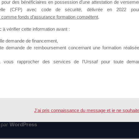
 pour des bénéficiaires en possession d’une attestation de versement
mation qui souhaitent répondre à l’Appel à Propositions Mallette du 
nnelle (CFP) avec code de sécurité, délivrée en 2022 pour
 comme fonds d’assurance formation compétent
.
 sur lequel il est possible de laisser un message ou poser une quest
à vérifier cette information avant :
ouvoir rejoindre ce groupe
elle demande de financement,
ute demande de remboursement concernant une formation réalisée p
à vous rapprocher des services de l’Urssaf pour toute dema
Accueil
Forum
J'ai pris connaissance du message et je ne souhaite pl
 par
WordPress