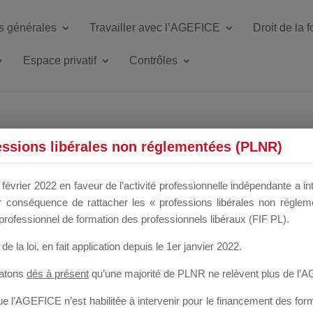
s générales
Travailler avec l’AGEFICE
Droit de la 
Espace privatif
Contrôles
ETTE DU DIR
essions libérales non réglementées (PLNR)
février 2022 en faveur de l’activité professionnelle indépendante a in
our conséquence de rattacher les « professions libérales non régl
 a un mois
professionnel de formation des professionnels libéraux (FIF PL).
de la loi
, en fait application depuis le 1er janvier 2022.
tatons
dès à présent
qu’une majorité de PLNR ne relèvent plus de l’
 l’AGEFICE n’est habilitée à intervenir pour le financement des forma