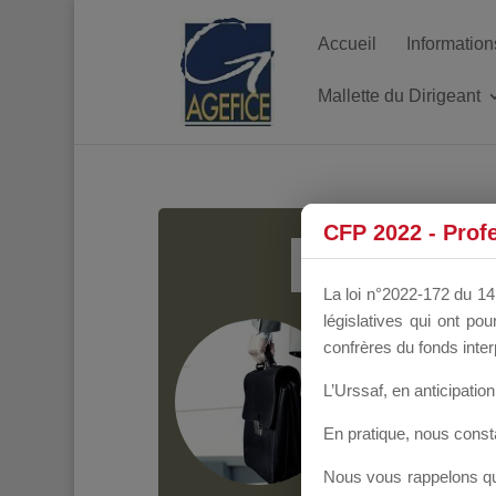
Accueil
Information
Mallette du Dirigeant
MALL
CFP 2022 - Prof
La loi n°2022-172 du 14 
législatives qui ont p
Groupe Public
il y
confrères du fonds inter
L’Urssaf,
en anticipation 
En pratique, nous cons
Nous vous rappelons que