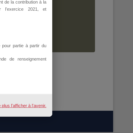
 de la contribution à la
Dirigeant.
 l’exercice 2021, et
ion.
our partie à partir du
nde de renseignement
us l'afficher à l'avenir.