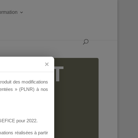
formation
IGEANT
troduit des modifications
ementées » (PLNR) à nos
AGEFICE pour 2022.
tions réalisées à partir