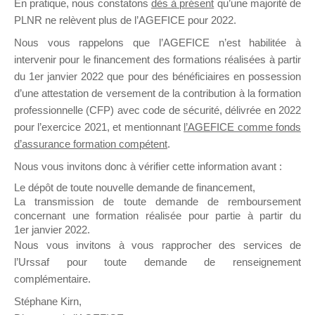
En pratique, nous constatons
dès à présent
qu’une majorité de
il y a un mois
PLNR ne relèvent plus de l’AGEFICE pour 2022.
Nous vous rappelons que l’AGEFICE n’est habilitée à
intervenir pour le financement des formations réalisées à partir
du 1er janvier 2022 que pour des bénéficiaires en possession
d’une attestation de versement de la contribution à la formation
professionnelle (CFP) avec code de sécurité, délivrée en 2022
Ce groupe est destiné aux Organismes de
pour l’exercice 2021, et mentionnant
l’AGEFICE comme fonds
Formation qui souhaitent répondre à l’Appel à
d’assurance formation compétent
.
Propositions Mallette du Dirigeant.
Nous vous invitons donc à vérifier cette information avant :
Ce groupe propose un forum dédié au support
Le dépôt de toute nouvelle demande de financement,
sur lequel il est possible de laisser un message
La transmission de toute demande de remboursement
ou poser une question.
concernant une formation réalisée pour partie à partir du
1er janvier 2022.
NB : Il est nécessaire d’être
inscrit(e)
pour
Nous vous invitons à vous rapprocher des services de
pouvoir rejoindre ce groupe
l’Urssaf pour toute demande de renseignement
complémentaire.
Stéphane Kirn,