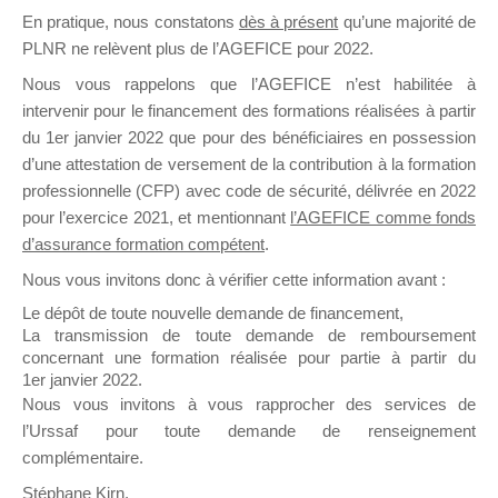
En pratique, nous constatons
dès à présent
qu’une majorité de
il y a un mois
PLNR ne relèvent plus de l’AGEFICE pour 2022.
Nous vous rappelons que l’AGEFICE n’est habilitée à
intervenir pour le financement des formations réalisées à partir
du 1er janvier 2022 que pour des bénéficiaires en possession
d’une attestation de versement de la contribution à la formation
Ce groupe est destiné aux Organismes de
professionnelle (CFP) avec code de sécurité, délivrée en 2022
Formation qui souhaitent répondre à l’Appel à
pour l’exercice 2021, et mentionnant
l’AGEFICE comme fonds
Propositions Mallette du Dirigeant.
d’assurance formation compétent
.
Nous vous invitons donc à vérifier cette information avant :
Ce groupe propose un forum dédié au support
sur lequel il est possible de laisser un message
Le dépôt de toute nouvelle demande de financement,
ou poser une question.
La transmission de toute demande de remboursement
concernant une formation réalisée pour partie à partir du
NB : Il est nécessaire d’être
inscrit(e)
pour
1er janvier 2022.
pouvoir rejoindre ce groupe
Nous vous invitons à vous rapprocher des services de
l’Urssaf pour toute demande de renseignement
complémentaire.
Stéphane Kirn,