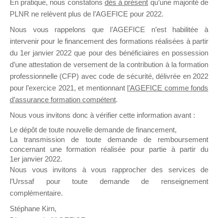
En pratique, nous constatons
dès à présent
qu’une majorité de
il y a un mois
PLNR ne relèvent plus de l’AGEFICE pour 2022.
Nous vous rappelons que l’AGEFICE n’est habilitée à
intervenir pour le financement des formations réalisées à partir
du 1er janvier 2022 que pour des bénéficiaires en possession
d’une attestation de versement de la contribution à la formation
professionnelle (CFP) avec code de sécurité, délivrée en 2022
Ce groupe est destiné aux Organismes de
pour l’exercice 2021, et mentionnant
l’AGEFICE comme fonds
Formation qui souhaitent répondre à l’Appel à
d’assurance formation compétent
.
Propositions Mallette du Dirigeant.
Nous vous invitons donc à vérifier cette information avant :
Ce groupe propose un forum dédié au support
Le dépôt de toute nouvelle demande de financement,
sur lequel il est possible de laisser un message
La transmission de toute demande de remboursement
ou poser une question.
concernant une formation réalisée pour partie à partir du
1er janvier 2022.
NB : Il est nécessaire d’être
inscrit(e)
pour
Nous vous invitons à vous rapprocher des services de
pouvoir rejoindre ce groupe
l’Urssaf pour toute demande de renseignement
complémentaire.
Stéphane Kirn,