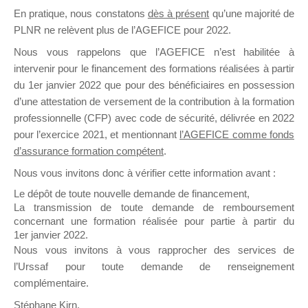
En pratique, nous constatons
dès à présent
qu’une majorité de
il y a un mois
PLNR ne relèvent plus de l’AGEFICE pour 2022.
Nous vous rappelons que l’AGEFICE n’est habilitée à
intervenir pour le financement des formations réalisées à partir
du 1er janvier 2022 que pour des bénéficiaires en possession
d’une attestation de versement de la contribution à la formation
Ce groupe est destiné aux Organismes de
professionnelle (CFP) avec code de sécurité, délivrée en 2022
Formation qui souhaitent répondre à l’Appel à
pour l’exercice 2021, et mentionnant
l’AGEFICE comme fonds
Propositions Mallette du Dirigeant.
d’assurance formation compétent
.
Nous vous invitons donc à vérifier cette information avant :
Ce groupe propose un forum dédié au support
sur lequel il est possible de laisser un message
Le dépôt de toute nouvelle demande de financement,
ou poser une question.
La transmission de toute demande de remboursement
concernant une formation réalisée pour partie à partir du
NB : Il est nécessaire d’être
inscrit(e)
pour
1er janvier 2022.
pouvoir rejoindre ce groupe
Nous vous invitons à vous rapprocher des services de
l’Urssaf pour toute demande de renseignement
complémentaire.
Stéphane Kirn,