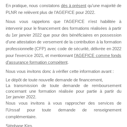
En pratique, nous constatons
dès à présent
qu’une majorité de
il y a un mois
PLNR ne relèvent plus de l’AGEFICE pour 2022.
Nous vous rappelons que l’AGEFICE n’est habilitée à
intervenir pour le financement des formations réalisées à partir
du 1er janvier 2022 que pour des bénéficiaires en possession
d’une attestation de versement de la contribution à la formation
Ce groupe est destiné aux Organismes de
professionnelle (CFP) avec code de sécurité, délivrée en 2022
Formation qui souhaitent répondre à l’Appel à
pour l’exercice 2021, et mentionnant
l’AGEFICE comme fonds
Propositions Mallette du Dirigeant.
d’assurance formation compétent
.
Nous vous invitons donc à vérifier cette information avant :
Ce groupe propose un forum dédié au support
sur lequel il est possible de laisser un message
Le dépôt de toute nouvelle demande de financement,
ou poser une question.
La transmission de toute demande de remboursement
concernant une formation réalisée pour partie à partir du
NB : Il est nécessaire d’être
inscrit(e)
pour
1er janvier 2022.
pouvoir rejoindre ce groupe
Nous vous invitons à vous rapprocher des services de
l’Urssaf pour toute demande de renseignement
complémentaire.
Stéphane Kirn,