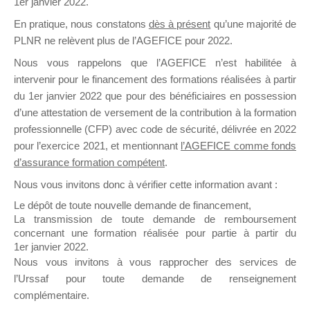
1er janvier 2022.
il y a un mois
En pratique, nous constatons
dès à présent
qu’une majorité de
PLNR ne relèvent plus de l’AGEFICE pour 2022.
Nous vous rappelons que l’AGEFICE n’est habilitée à
intervenir pour le financement des formations réalisées à partir
du 1er janvier 2022 que pour des bénéficiaires en possession
d’une attestation de versement de la contribution à la formation
Ce groupe est destiné aux Organismes de
professionnelle (CFP) avec code de sécurité, délivrée en 2022
Formation qui souhaitent répondre à l’Appel à
pour l’exercice 2021, et mentionnant
l’AGEFICE comme fonds
Propositions Mallette du Dirigeant.
d’assurance formation compétent
.
Ce groupe propose un forum dédié au support
Nous vous invitons donc à vérifier cette information avant :
sur lequel il est possible de laisser un message
Le dépôt de toute nouvelle demande de financement,
ou poser une question.
La transmission de toute demande de remboursement
concernant une formation réalisée pour partie à partir du
NB : Il est nécessaire d’être
inscrit(e)
pour
1er janvier 2022.
pouvoir rejoindre ce groupe
Nous vous invitons à vous rapprocher des services de
l’Urssaf pour toute demande de renseignement
complémentaire.