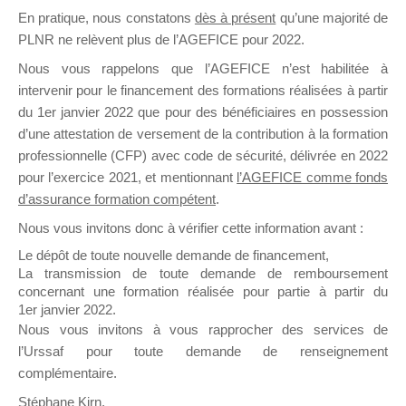
En pratique, nous constatons
dès à présent
qu’une majorité de
il y a un mois
PLNR ne relèvent plus de l’AGEFICE pour 2022.
Nous vous rappelons que l’AGEFICE n’est habilitée à
intervenir pour le financement des formations réalisées à partir
du 1er janvier 2022 que pour des bénéficiaires en possession
d’une attestation de versement de la contribution à la formation
Ce groupe est destiné aux Organismes de
professionnelle (CFP) avec code de sécurité, délivrée en 2022
Formation qui souhaitent répondre à l’Appel à
pour l’exercice 2021, et mentionnant
l’AGEFICE comme fonds
Propositions Mallette du Dirigeant.
d’assurance formation compétent
.
Nous vous invitons donc à vérifier cette information avant :
Ce groupe propose un forum dédié au support
sur lequel il est possible de laisser un message
Le dépôt de toute nouvelle demande de financement,
ou poser une question.
La transmission de toute demande de remboursement
concernant une formation réalisée pour partie à partir du
NB : Il est nécessaire d’être
inscrit(e)
pour
1er janvier 2022.
pouvoir rejoindre ce groupe
Nous vous invitons à vous rapprocher des services de
l’Urssaf pour toute demande de renseignement
complémentaire.
Stéphane Kirn,