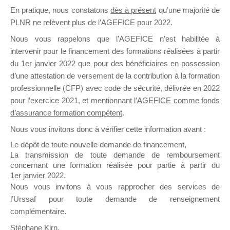
En pratique, nous constatons
dès à présent
qu’une majorité de
il y a un mois
PLNR ne relèvent plus de l’AGEFICE pour 2022.
Nous vous rappelons que l’AGEFICE n’est habilitée à
intervenir pour le financement des formations réalisées à partir
du 1er janvier 2022 que pour des bénéficiaires en possession
d’une attestation de versement de la contribution à la formation
Ce groupe est destiné aux Organismes de
professionnelle (CFP) avec code de sécurité, délivrée en 2022
Formation qui souhaitent répondre à l’Appel à
pour l’exercice 2021, et mentionnant
l’AGEFICE comme fonds
Propositions Mallette du Dirigeant.
d’assurance formation compétent
.
Nous vous invitons donc à vérifier cette information avant :
Ce groupe propose un forum dédié au support
sur lequel il est possible de laisser un message
Le dépôt de toute nouvelle demande de financement,
ou poser une question.
La transmission de toute demande de remboursement
concernant une formation réalisée pour partie à partir du
NB : Il est nécessaire d’être
inscrit(e)
pour
1er janvier 2022.
pouvoir rejoindre ce groupe
Nous vous invitons à vous rapprocher des services de
l’Urssaf pour toute demande de renseignement
complémentaire.
Stéphane Kirn,