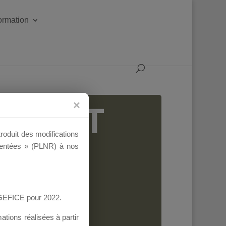
formation
IGEANT
troduit des modifications
ementées » (PLNR) à nos
AGEFICE pour 2022.
tions réalisées à partir