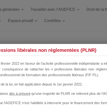
s générales
Travailler avec l’AGEFICE
Droit de la 
Espace privatif
Contrôles
ETTE DU DIR
essions libérales non réglementées (PLNR)
février 2022 en faveur de l’activité professionnelle indépendante a in
our conséquence de rattacher les « professions libérales non régl
 a un mois
professionnel de formation des professionnels libéraux (FIF PL).
de la loi
, en fait application depuis le 1er janvier 2022.
tatons
dès à présent
qu’une majorité de PLNR ne relèvent plus de l’
 l’AGEFICE n’est habilitée à intervenir pour le financement des forma