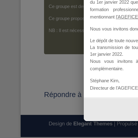
du 1er janvier 2022 que
Ce groupe est destiné aux Organismes de For
formation professio
mentionnant
l’AGEFICE
Ce groupe propose un forum dédié au support
Nous vous invitons donc 
NB : Il est nécessaire d’être
inscrit(e)
pour p
Le dépôt de toute nouv
La transmission de to
1er janvier 2022.
Nous vous invitons 
complémentaire.
Stéphane Kirn,
Directeur de l’AGEFICE
Répondre à : connaitre les ac
Design de
Elegant Themes
| Propulsé