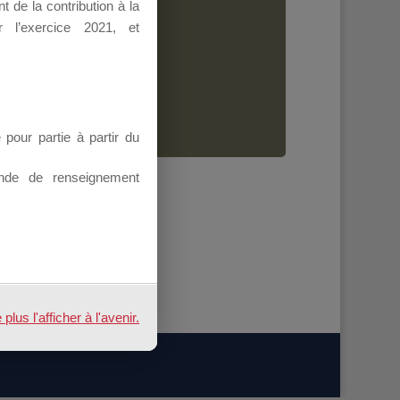
 de la contribution à la
Dirigeant.
 l’exercice 2021, et
ion.
our partie à partir du
nde de renseignement
us l'afficher à l'avenir.