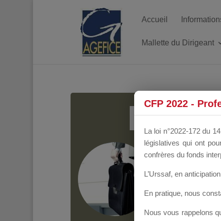
Accueil
Information
Mallette du Dirigeant
MALL
CFP 2022 - Prof
La loi n°2022-172 du 14 
législatives qui ont p
Groupe Public
il y
confrères du fonds inter
L’Urssaf,
en anticipation 
En pratique, nous cons
Nous vous rappelons que