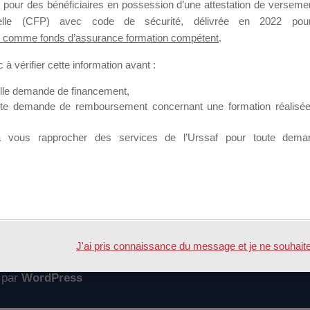
 pour des bénéficiaires en possession d’une attestation de versement
mation qui souhaitent répondre à l’Appel à Propositions Mallette du 
nnelle (CFP) avec code de sécurité, délivrée en 2022 pour
 comme fonds d’assurance formation compétent
.
 sur lequel il est possible de laisser un message ou poser une quest
à vérifier cette information avant :
ouvoir rejoindre ce groupe
elle demande de financement,
ute demande de remboursement concernant une formation réalisée p
à vous rapprocher des services de l’Urssaf pour toute dema
Accueil
Forum
tions 2019
J'ai pris connaissance du message et je ne souhaite pl
 par
WordPress