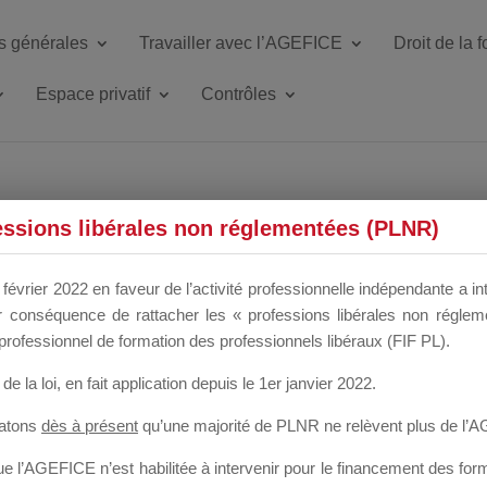
s générales
Travailler avec l’AGEFICE
Droit de la 
Espace privatif
Contrôles
ETTE DU DIR
essions libérales non réglementées (PLNR)
février 2022 en faveur de l’activité professionnelle indépendante a in
our conséquence de rattacher les « professions libérales non régl
 a un mois
professionnel de formation des professionnels libéraux (FIF PL).
de la loi
, en fait application depuis le 1er janvier 2022.
tatons
dès à présent
qu’une majorité de PLNR ne relèvent plus de l’
 l’AGEFICE n’est habilitée à intervenir pour le financement des forma