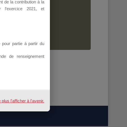
 de la contribution à la
Dirigeant.
 l’exercice 2021, et
ion.
our partie à partir du
nde de renseignement
us l'afficher à l'avenir.