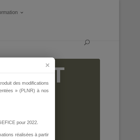
formation
IGEANT
troduit des modifications
ementées » (PLNR) à nos
AGEFICE pour 2022.
tions réalisées à partir