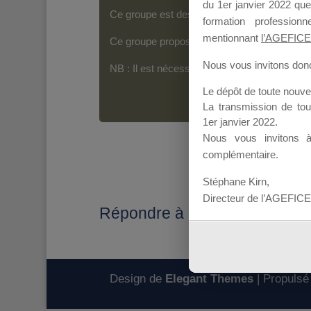
du 1er janvier 2022 que
Ce groupe est destiné aux Organismes de For
formation professio
mentionnant
l’AGEFICE
Ce groupe propose un forum dédié au support
Nous vous invitons donc 
NB : Il est nécessaire d’être
inscrit(e)
pour p
Le dépôt de toute nouv
La transmission de to
1er janvier 2022.
Nous vous invitons 
complémentaire.
Stéphane Kirn,
Directeur de l’AGEFICE
Répondre à : Organisme ret
Design de
Elegant Themes
| Propulsé