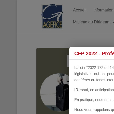
Accueil
Information
Mallette du Dirigeant
MALL
CFP 2022 - Prof
La loi n°2022-172 du 14 
législatives qui ont p
Groupe Public
il y
confrères du fonds inter
L’Urssaf,
en anticipation 
En pratique, nous cons
Nous vous rappelons que