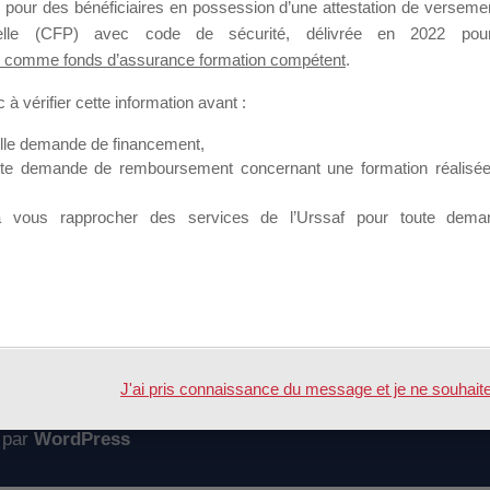
 pour des bénéficiaires en possession d’une attestation de versement
mation qui souhaitent répondre à l’Appel à Propositions Mallette du 
nnelle (CFP) avec code de sécurité, délivrée en 2022 pour
 comme fonds d’assurance formation compétent
.
 sur lequel il est possible de laisser un message ou poser une quest
à vérifier cette information avant :
ouvoir rejoindre ce groupe
elle demande de financement,
ute demande de remboursement concernant une formation réalisée p
à vous rapprocher des services de l’Urssaf pour toute dema
Accueil
Forum
enus MDD 2019 et programmes proposés
J'ai pris connaissance du message et je ne souhaite pl
 par
WordPress