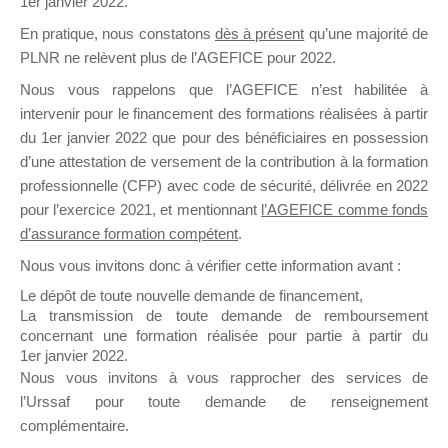
1er janvier 2022.
il y a un mois
En pratique, nous constatons
dès à présent
qu’une majorité de
PLNR ne relèvent plus de l’AGEFICE pour 2022.
Nous vous rappelons que l’AGEFICE n’est habilitée à
intervenir pour le financement des formations réalisées à partir
du 1er janvier 2022 que pour des bénéficiaires en possession
d’une attestation de versement de la contribution à la formation
Ce groupe est destiné aux Organismes de
professionnelle (CFP) avec code de sécurité, délivrée en 2022
Formation qui souhaitent répondre à l’Appel à
pour l’exercice 2021, et mentionnant
l’AGEFICE comme fonds
Propositions Mallette du Dirigeant.
d’assurance formation compétent
.
Ce groupe propose un forum dédié au support
Nous vous invitons donc à vérifier cette information avant :
sur lequel il est possible de laisser un message
Le dépôt de toute nouvelle demande de financement,
ou poser une question.
La transmission de toute demande de remboursement
concernant une formation réalisée pour partie à partir du
NB : Il est nécessaire d’être
inscrit(e)
pour
1er janvier 2022.
pouvoir rejoindre ce groupe
Nous vous invitons à vous rapprocher des services de
l’Urssaf pour toute demande de renseignement
complémentaire.