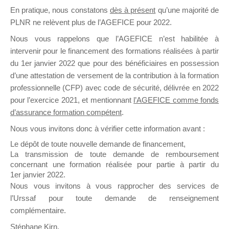
En pratique, nous constatons
dès à présent
qu’une majorité de
il y a un mois
PLNR ne relèvent plus de l’AGEFICE pour 2022.
Nous vous rappelons que l’AGEFICE n’est habilitée à
intervenir pour le financement des formations réalisées à partir
du 1er janvier 2022 que pour des bénéficiaires en possession
d’une attestation de versement de la contribution à la formation
Ce groupe est destiné aux Organismes de
professionnelle (CFP) avec code de sécurité, délivrée en 2022
Formation qui souhaitent répondre à l’Appel à
pour l’exercice 2021, et mentionnant
l’AGEFICE comme fonds
Propositions Mallette du Dirigeant.
d’assurance formation compétent
.
Nous vous invitons donc à vérifier cette information avant :
Ce groupe propose un forum dédié au support
sur lequel il est possible de laisser un message
Le dépôt de toute nouvelle demande de financement,
ou poser une question.
La transmission de toute demande de remboursement
concernant une formation réalisée pour partie à partir du
NB : Il est nécessaire d’être
inscrit(e)
pour
1er janvier 2022.
pouvoir rejoindre ce groupe
Nous vous invitons à vous rapprocher des services de
l’Urssaf pour toute demande de renseignement
complémentaire.
Stéphane Kirn,