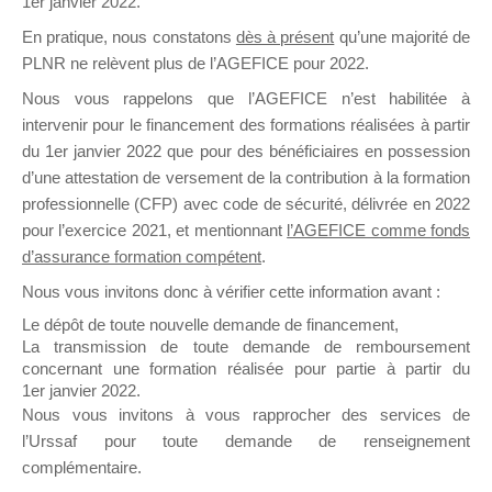
1er janvier 2022.
il y a un mois
En pratique, nous constatons
dès à présent
qu’une majorité de
PLNR ne relèvent plus de l’AGEFICE pour 2022.
Nous vous rappelons que l’AGEFICE n’est habilitée à
intervenir pour le financement des formations réalisées à partir
du 1er janvier 2022 que pour des bénéficiaires en possession
d’une attestation de versement de la contribution à la formation
Ce groupe est destiné aux Organismes de
professionnelle (CFP) avec code de sécurité, délivrée en 2022
Formation qui souhaitent répondre à l’Appel à
pour l’exercice 2021, et mentionnant
l’AGEFICE comme fonds
Propositions Mallette du Dirigeant.
d’assurance formation compétent
.
Ce groupe propose un forum dédié au support
Nous vous invitons donc à vérifier cette information avant :
sur lequel il est possible de laisser un message
Le dépôt de toute nouvelle demande de financement,
ou poser une question.
La transmission de toute demande de remboursement
concernant une formation réalisée pour partie à partir du
NB : Il est nécessaire d’être
inscrit(e)
pour
1er janvier 2022.
pouvoir rejoindre ce groupe
Nous vous invitons à vous rapprocher des services de
l’Urssaf pour toute demande de renseignement
complémentaire.