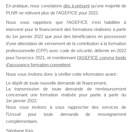
En pratique, nous constatons
dès à présent
qu’une majorité de
il y a un mois
PLNR ne relèvent plus de l’AGEFICE pour 2022.
Nous vous rappelons que l’AGEFICE n’est habilitée à
intervenir pour le financement des formations réalisées à partir
du 1er janvier 2022 que pour des bénéficiaires en possession
d’une attestation de versement de la contribution à la formation
Ce groupe est destiné aux Organismes de
professionnelle (CFP) avec code de sécurité, délivrée en 2022
Formation qui souhaitent répondre à l’Appel à
pour l’exercice 2021, et mentionnant
l’AGEFICE comme fonds
Propositions Mallette du Dirigeant.
d’assurance formation compétent
.
Nous vous invitons donc à vérifier cette information avant :
Ce groupe propose un forum dédié au support
sur lequel il est possible de laisser un message
Le dépôt de toute nouvelle demande de financement,
ou poser une question.
La transmission de toute demande de remboursement
concernant une formation réalisée pour partie à partir du
NB : Il est nécessaire d’être
inscrit(e)
pour
1er janvier 2022.
pouvoir rejoindre ce groupe
Nous vous invitons à vous rapprocher des services de
l’Urssaf pour toute demande de renseignement
complémentaire.
Stéphane Kirn,