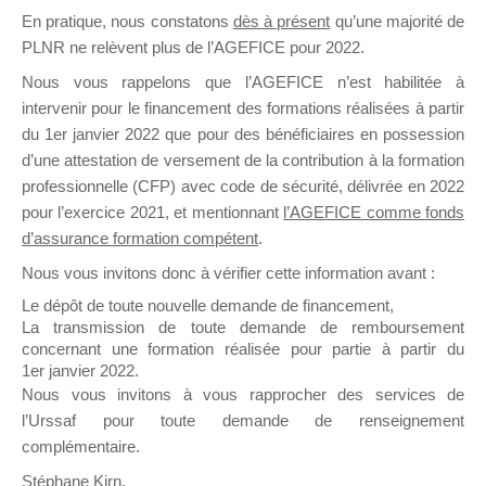
En pratique, nous constatons
dès à présent
qu’une majorité de
il y a un mois
PLNR ne relèvent plus de l’AGEFICE pour 2022.
Nous vous rappelons que l’AGEFICE n’est habilitée à
intervenir pour le financement des formations réalisées à partir
du 1er janvier 2022 que pour des bénéficiaires en possession
d’une attestation de versement de la contribution à la formation
Ce groupe est destiné aux Organismes de
professionnelle (CFP) avec code de sécurité, délivrée en 2022
Formation qui souhaitent répondre à l’Appel à
pour l’exercice 2021, et mentionnant
l’AGEFICE comme fonds
Propositions Mallette du Dirigeant.
d’assurance formation compétent
.
Nous vous invitons donc à vérifier cette information avant :
Ce groupe propose un forum dédié au support
sur lequel il est possible de laisser un message
Le dépôt de toute nouvelle demande de financement,
ou poser une question.
La transmission de toute demande de remboursement
concernant une formation réalisée pour partie à partir du
NB : Il est nécessaire d’être
inscrit(e)
pour
1er janvier 2022.
pouvoir rejoindre ce groupe
Nous vous invitons à vous rapprocher des services de
l’Urssaf pour toute demande de renseignement
complémentaire.
Stéphane Kirn,