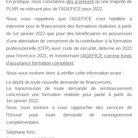
En pratique, nous constatons
dès à présent
qu’une majorité de
il y a un mois
PLNR ne relèvent plus de l’AGEFICE pour 2022.
Nous vous rappelons que l’AGEFICE n’est habilitée à
intervenir pour le financement des formations réalisées à partir
du 1er janvier 2022 que pour des bénéficiaires en possession
d’une attestation de versement de la contribution à la formation
professionnelle (CFP) avec code de sécurité, délivrée en 2022
Ce groupe est destiné aux Organismes de
pour l’exercice 2021, et mentionnant
l’AGEFICE comme fonds
Formation qui souhaitent répondre à l’Appel à
d’assurance formation compétent
.
Propositions Mallette du Dirigeant.
Nous vous invitons donc à vérifier cette information avant :
Ce groupe propose un forum dédié au support
Le dépôt de toute nouvelle demande de financement,
sur lequel il est possible de laisser un message
La transmission de toute demande de remboursement
ou poser une question.
concernant une formation réalisée pour partie à partir du
1er janvier 2022.
NB : Il est nécessaire d’être
inscrit(e)
pour
Nous vous invitons à vous rapprocher des services de
pouvoir rejoindre ce groupe
l’Urssaf pour toute demande de renseignement
complémentaire.
Stéphane Kirn,