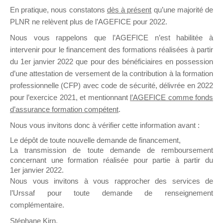
En pratique, nous constatons
dès à présent
qu’une majorité de
il y a un mois
PLNR ne relèvent plus de l’AGEFICE pour 2022.
Nous vous rappelons que l’AGEFICE n’est habilitée à
intervenir pour le financement des formations réalisées à partir
du 1er janvier 2022 que pour des bénéficiaires en possession
d’une attestation de versement de la contribution à la formation
Ce groupe est destiné aux Organismes de
professionnelle (CFP) avec code de sécurité, délivrée en 2022
Formation qui souhaitent répondre à l’Appel à
pour l’exercice 2021, et mentionnant
l’AGEFICE comme fonds
Propositions Mallette du Dirigeant.
d’assurance formation compétent
.
Nous vous invitons donc à vérifier cette information avant :
Ce groupe propose un forum dédié au support
sur lequel il est possible de laisser un message
Le dépôt de toute nouvelle demande de financement,
ou poser une question.
La transmission de toute demande de remboursement
concernant une formation réalisée pour partie à partir du
NB : Il est nécessaire d’être
inscrit(e)
pour
1er janvier 2022.
pouvoir rejoindre ce groupe
Nous vous invitons à vous rapprocher des services de
l’Urssaf pour toute demande de renseignement
complémentaire.
Stéphane Kirn,