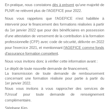
En pratique, nous constatons
dès à présent
qu’une majorité de
il y a un mois
PLNR ne relèvent plus de l’AGEFICE pour 2022.
Nous vous rappelons que l’AGEFICE n’est habilitée à
intervenir pour le financement des formations réalisées à partir
du 1er janvier 2022 que pour des bénéficiaires en possession
d’une attestation de versement de la contribution à la formation
Ce groupe est destiné aux Organismes de
professionnelle (CFP) avec code de sécurité, délivrée en 2022
Formation qui souhaitent répondre à l’Appel à
pour l’exercice 2021, et mentionnant
l’AGEFICE comme fonds
Propositions Mallette du Dirigeant.
d’assurance formation compétent
.
Nous vous invitons donc à vérifier cette information avant :
Ce groupe propose un forum dédié au support
sur lequel il est possible de laisser un message
Le dépôt de toute nouvelle demande de financement,
ou poser une question.
La transmission de toute demande de remboursement
concernant une formation réalisée pour partie à partir du
NB : Il est nécessaire d’être
inscrit(e)
pour
1er janvier 2022.
pouvoir rejoindre ce groupe
Nous vous invitons à vous rapprocher des services de
l’Urssaf pour toute demande de renseignement
complémentaire.
Stéphane Kirn,