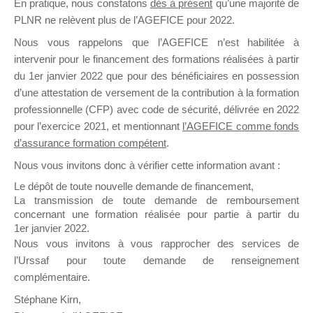
En pratique, nous constatons
dès à présent
qu’une majorité de
il y a un mois
PLNR ne relèvent plus de l’AGEFICE pour 2022.
Nous vous rappelons que l’AGEFICE n’est habilitée à
intervenir pour le financement des formations réalisées à partir
du 1er janvier 2022 que pour des bénéficiaires en possession
d’une attestation de versement de la contribution à la formation
professionnelle (CFP) avec code de sécurité, délivrée en 2022
Ce groupe est destiné aux Organismes de
pour l’exercice 2021, et mentionnant
l’AGEFICE comme fonds
Formation qui souhaitent répondre à l’Appel à
d’assurance formation compétent
.
Propositions Mallette du Dirigeant.
Nous vous invitons donc à vérifier cette information avant :
Ce groupe propose un forum dédié au support
Le dépôt de toute nouvelle demande de financement,
sur lequel il est possible de laisser un message
La transmission de toute demande de remboursement
ou poser une question.
concernant une formation réalisée pour partie à partir du
1er janvier 2022.
NB : Il est nécessaire d’être
inscrit(e)
pour
Nous vous invitons à vous rapprocher des services de
pouvoir rejoindre ce groupe
l’Urssaf pour toute demande de renseignement
complémentaire.
Stéphane Kirn,