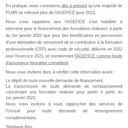
En pratique, nous constatons
dès à présent
qu’une majorité de
il y a un mois
PLNR ne relèvent plus de l’AGEFICE pour 2022.
Nous vous rappelons que l’AGEFICE n’est habilitée à
intervenir pour le financement des formations réalisées à partir
du 1er janvier 2022 que pour des bénéficiaires en possession
d’une attestation de versement de la contribution à la formation
Ce groupe est destiné aux Organismes de
professionnelle (CFP) avec code de sécurité, délivrée en 2022
Formation qui souhaitent répondre à l’Appel à
pour l’exercice 2021, et mentionnant
l’AGEFICE comme fonds
Propositions Mallette du Dirigeant.
d’assurance formation compétent
.
Nous vous invitons donc à vérifier cette information avant :
Ce groupe propose un forum dédié au support
sur lequel il est possible de laisser un message
Le dépôt de toute nouvelle demande de financement,
ou poser une question.
La transmission de toute demande de remboursement
concernant une formation réalisée pour partie à partir du
NB : Il est nécessaire d’être
inscrit(e)
pour
1er janvier 2022.
pouvoir rejoindre ce groupe
Nous vous invitons à vous rapprocher des services de
l’Urssaf pour toute demande de renseignement
complémentaire.
Stéphane Kirn,