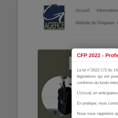
Accueil
Information
Mallette du Dirigeant
MALL
CFP 2022 - Prof
La loi n°2022-172 du 14 
législatives qui ont p
Groupe Public
il y
confrères du fonds inter
L’Urssaf,
en anticipation 
En pratique, nous cons
Nous vous rappelons que