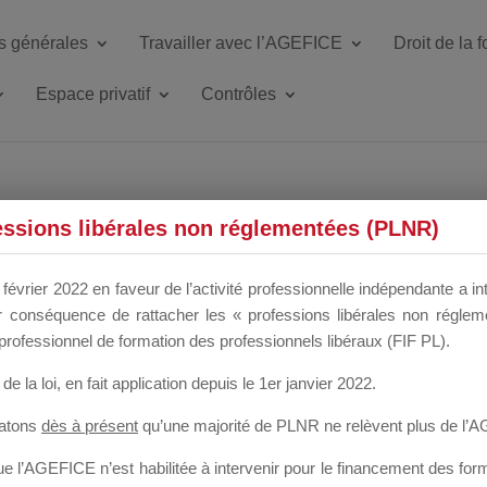
s générales
Travailler avec l’AGEFICE
Droit de la 
Espace privatif
Contrôles
ETTE DU DIR
essions libérales non réglementées (PLNR)
février 2022 en faveur de l’activité professionnelle indépendante a in
our conséquence de rattacher les « professions libérales non régl
 a un mois
professionnel de formation des professionnels libéraux (FIF PL).
de la loi
, en fait application depuis le 1er janvier 2022.
tatons
dès à présent
qu’une majorité de PLNR ne relèvent plus de l’
 l’AGEFICE n’est habilitée à intervenir pour le financement des forma