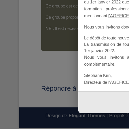
du 1er janvier 2022 que
Ce groupe est destiné aux Organismes de For
formation professio
mentionnant
l’AGEFICE
Ce groupe propose un forum dédié au support
Nous vous invitons donc 
NB : Il est nécessaire d’être
inscrit(e)
pour p
Le dépôt de toute nouv
La transmission de to
1er janvier 2022.
Nous vous invitons 
complémentaire.
Stéphane Kirn,
Directeur de l’AGEFICE
Répondre à : MDD 2020
Design de
Elegant Themes
| Propulsé