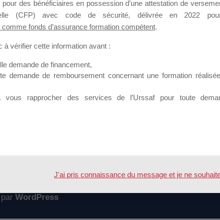
 pour des bénéficiaires en possession d’une attestation de versement
mation qui souhaitent répondre à l’Appel à Propositions Mallette du 
nnelle (CFP) avec code de sécurité, délivrée en 2022 pour
 comme fonds d’assurance formation compétent
.
 sur lequel il est possible de laisser un message ou poser une quest
à vérifier cette information avant :
ouvoir rejoindre ce groupe
elle demande de financement,
ute demande de remboursement concernant une formation réalisée p
à vous rapprocher des services de l’Urssaf pour toute dema
Accueil
Forum
J'ai pris connaissance du message et je ne souhaite pl
 par
WordPress