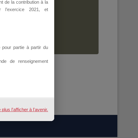
 de la contribution à la
Dirigeant.
 l’exercice 2021, et
ion.
our partie à partir du
nde de renseignement
us l'afficher à l'avenir.