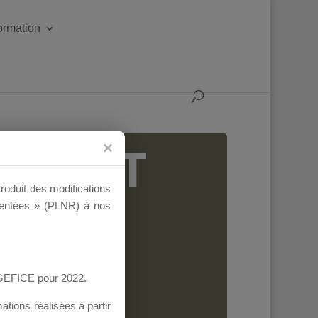
formation
IGEANT
troduit des modifications
ementées » (PLNR) à nos
AGEFICE pour 2022.
tions réalisées à partir