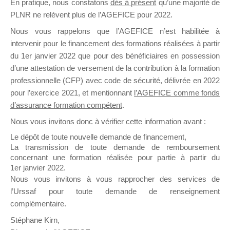
En pratique, nous constatons
dès à présent
qu’une majorité de
il y a un mois
PLNR ne relèvent plus de l’AGEFICE pour 2022.
Nous vous rappelons que l’AGEFICE n’est habilitée à
intervenir pour le financement des formations réalisées à partir
du 1er janvier 2022 que pour des bénéficiaires en possession
d’une attestation de versement de la contribution à la formation
professionnelle (CFP) avec code de sécurité, délivrée en 2022
Ce groupe est destiné aux Organismes de
pour l’exercice 2021, et mentionnant
l’AGEFICE comme fonds
Formation qui souhaitent répondre à l’Appel à
d’assurance formation compétent
.
Propositions Mallette du Dirigeant.
Nous vous invitons donc à vérifier cette information avant :
Ce groupe propose un forum dédié au support
Le dépôt de toute nouvelle demande de financement,
sur lequel il est possible de laisser un message
La transmission de toute demande de remboursement
ou poser une question.
concernant une formation réalisée pour partie à partir du
1er janvier 2022.
NB : Il est nécessaire d’être
inscrit(e)
pour
Nous vous invitons à vous rapprocher des services de
pouvoir rejoindre ce groupe
l’Urssaf pour toute demande de renseignement
complémentaire.
Stéphane Kirn,