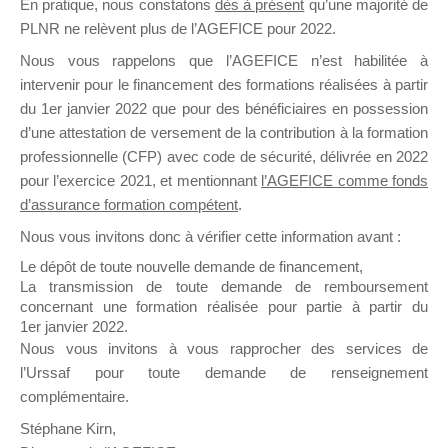
En pratique, nous constatons
dès à présent
qu’une majorité de
il y a un mois
PLNR ne relèvent plus de l’AGEFICE pour 2022.
Nous vous rappelons que l’AGEFICE n’est habilitée à
intervenir pour le financement des formations réalisées à partir
du 1er janvier 2022 que pour des bénéficiaires en possession
d’une attestation de versement de la contribution à la formation
professionnelle (CFP) avec code de sécurité, délivrée en 2022
Ce groupe est destiné aux Organismes de
pour l’exercice 2021, et mentionnant
l’AGEFICE comme fonds
Formation qui souhaitent répondre à l’Appel à
d’assurance formation compétent
.
Propositions Mallette du Dirigeant.
Nous vous invitons donc à vérifier cette information avant :
Ce groupe propose un forum dédié au support
Le dépôt de toute nouvelle demande de financement,
sur lequel il est possible de laisser un message
La transmission de toute demande de remboursement
ou poser une question.
concernant une formation réalisée pour partie à partir du
1er janvier 2022.
NB : Il est nécessaire d’être
inscrit(e)
pour
Nous vous invitons à vous rapprocher des services de
pouvoir rejoindre ce groupe
l’Urssaf pour toute demande de renseignement
complémentaire.
Stéphane Kirn,