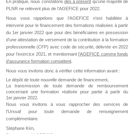
En pratique, nous constatons
dès à présent
qu’une majorité de
il y a un mois
PLNR ne relèvent plus de l’AGEFICE pour 2022.
Nous vous rappelons que l’AGEFICE n’est habilitée à
intervenir pour le financement des formations réalisées à partir
du 1er janvier 2022 que pour des bénéficiaires en possession
d’une attestation de versement de la contribution à la formation
professionnelle (CFP) avec code de sécurité, délivrée en 2022
Ce groupe est destiné aux Organismes de
pour l’exercice 2021, et mentionnant
l’AGEFICE comme fonds
Formation qui souhaitent répondre à l’Appel à
d’assurance formation compétent
.
Propositions Mallette du Dirigeant.
Nous vous invitons donc à vérifier cette information avant :
Ce groupe propose un forum dédié au support
Le dépôt de toute nouvelle demande de financement,
sur lequel il est possible de laisser un message
La transmission de toute demande de remboursement
ou poser une question.
concernant une formation réalisée pour partie à partir du
1er janvier 2022.
NB : Il est nécessaire d’être
inscrit(e)
pour
Nous vous invitons à vous rapprocher des services de
pouvoir rejoindre ce groupe
l’Urssaf pour toute demande de renseignement
complémentaire.
Stéphane Kirn,