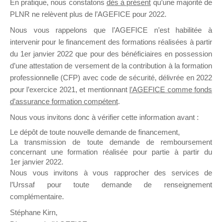
En pratique, nous constatons
dès à présent
qu’une majorité de
il y a un mois
PLNR ne relèvent plus de l’AGEFICE pour 2022.
Nous vous rappelons que l’AGEFICE n’est habilitée à
intervenir pour le financement des formations réalisées à partir
du 1er janvier 2022 que pour des bénéficiaires en possession
d’une attestation de versement de la contribution à la formation
professionnelle (CFP) avec code de sécurité, délivrée en 2022
Ce groupe est destiné aux Organismes de
pour l’exercice 2021, et mentionnant
l’AGEFICE comme fonds
Formation qui souhaitent répondre à l’Appel à
d’assurance formation compétent
.
Propositions Mallette du Dirigeant.
Nous vous invitons donc à vérifier cette information avant :
Ce groupe propose un forum dédié au support
Le dépôt de toute nouvelle demande de financement,
sur lequel il est possible de laisser un message
La transmission de toute demande de remboursement
ou poser une question.
concernant une formation réalisée pour partie à partir du
1er janvier 2022.
NB : Il est nécessaire d’être
inscrit(e)
pour
Nous vous invitons à vous rapprocher des services de
pouvoir rejoindre ce groupe
l’Urssaf pour toute demande de renseignement
complémentaire.
Stéphane Kirn,