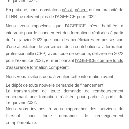
1er janvier 2022.
il y a un mois
En pratique, nous constatons
dès à présent
qu’une majorité de
PLNR ne relèvent plus de l’AGEFICE pour 2022.
Nous vous rappelons que l’AGEFICE n’est habilitée à
intervenir pour le financement des formations réalisées à partir
du 1er janvier 2022 que pour des bénéficiaires en possession
d’une attestation de versement de la contribution à la formation
Ce groupe est destiné aux Organismes de
professionnelle (CFP) avec code de sécurité, délivrée en 2022
Formation qui souhaitent répondre à l’Appel à
pour l’exercice 2021, et mentionnant
l’AGEFICE comme fonds
Propositions Mallette du Dirigeant.
d’assurance formation compétent
.
Ce groupe propose un forum dédié au support
Nous vous invitons donc à vérifier cette information avant :
sur lequel il est possible de laisser un message
Le dépôt de toute nouvelle demande de financement,
ou poser une question.
La transmission de toute demande de remboursement
concernant une formation réalisée pour partie à partir du
NB : Il est nécessaire d’être
inscrit(e)
pour
1er janvier 2022.
pouvoir rejoindre ce groupe
Nous vous invitons à vous rapprocher des services de
l’Urssaf pour toute demande de renseignement
complémentaire.