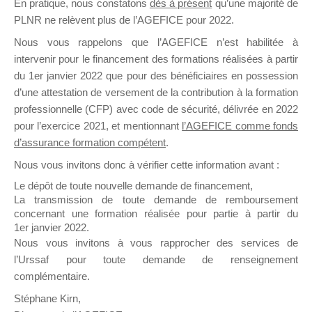
En pratique, nous constatons
dès à présent
qu’une majorité de
il y a un mois
PLNR ne relèvent plus de l’AGEFICE pour 2022.
Nous vous rappelons que l’AGEFICE n’est habilitée à
intervenir pour le financement des formations réalisées à partir
du 1er janvier 2022 que pour des bénéficiaires en possession
d’une attestation de versement de la contribution à la formation
professionnelle (CFP) avec code de sécurité, délivrée en 2022
Ce groupe est destiné aux Organismes de
pour l’exercice 2021, et mentionnant
l’AGEFICE comme fonds
Formation qui souhaitent répondre à l’Appel à
d’assurance formation compétent
.
Propositions Mallette du Dirigeant.
Nous vous invitons donc à vérifier cette information avant :
Ce groupe propose un forum dédié au support
Le dépôt de toute nouvelle demande de financement,
sur lequel il est possible de laisser un message
La transmission de toute demande de remboursement
ou poser une question.
concernant une formation réalisée pour partie à partir du
1er janvier 2022.
NB : Il est nécessaire d’être
inscrit(e)
pour
Nous vous invitons à vous rapprocher des services de
pouvoir rejoindre ce groupe
l’Urssaf pour toute demande de renseignement
complémentaire.
Stéphane Kirn,