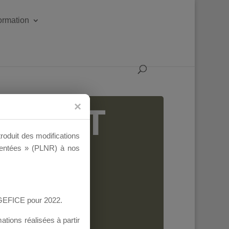
formation
IGEANT
troduit des modifications
ementées » (PLNR) à nos
AGEFICE pour 2022.
tions réalisées à partir