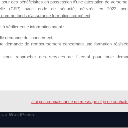
 pour des bénéficiaires en possession d’une attestation de versement
mation qui souhaitent répondre à l’Appel à Propositions Mallette du 
nnelle (CFP) avec code de sécurité, délivrée en 2022 pour
 comme fonds d’assurance formation compétent
.
 sur lequel il est possible de laisser un message ou poser une quest
à vérifier cette information avant :
ouvoir rejoindre ce groupe
elle demande de financement,
ute demande de remboursement concernant une formation réalisée p
à vous rapprocher des services de l’Urssaf pour toute dema
Accueil
Forum
mpte ?
J'ai pris connaissance du message et je ne souhaite pl
 par
WordPress