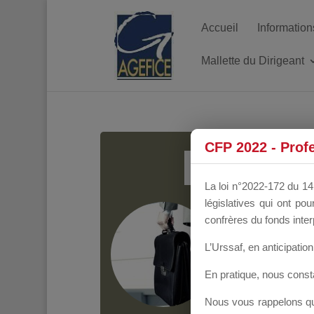
Accueil
Information
Mallette du Dirigeant
MALL
CFP 2022 - Prof
La loi n°2022-172 du 14 
législatives qui ont p
Groupe Public
il y
confrères du fonds inter
L’Urssaf,
en anticipation 
En pratique, nous cons
Nous vous rappelons que