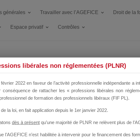
s générales
Travailler avec l’AGEFICE
Droit de la 
Espace privatif
Contrôles
ETTE DU DIR
essions libérales non réglementées (PLNR)
février 2022 en faveur de l’activité professionnelle indépendante a in
our conséquence de rattacher les « professions libérales non régl
 a un mois
professionnel de formation des professionnels libéraux (FIF PL).
de la loi
, en fait application depuis le 1er janvier 2022.
tatons
dès à présent
qu’une majorité de PLNR ne relèvent plus de l’
 l’AGEFICE n’est habilitée à intervenir pour le financement des forma