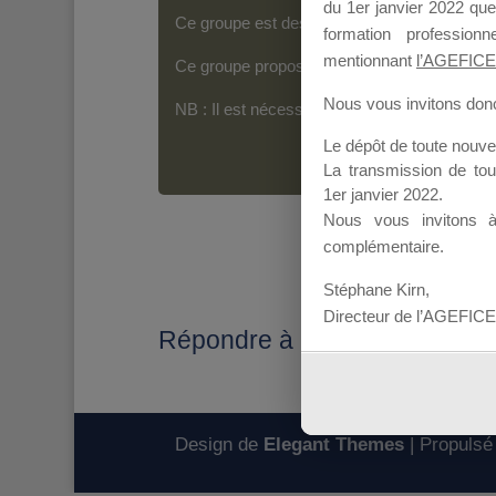
du 1er janvier 2022 que
Ce groupe est destiné aux Organismes de For
formation professio
mentionnant
l’AGEFICE
Ce groupe propose un forum dédié au support
Nous vous invitons donc 
NB : Il est nécessaire d’être
inscrit(e)
pour p
Le dépôt de toute nouv
La transmission de to
1er janvier 2022.
Nous vous invitons 
complémentaire.
Stéphane Kirn,
Directeur de l’AGEFICE
Répondre à : Bien pris en co
Design de
Elegant Themes
| Propulsé